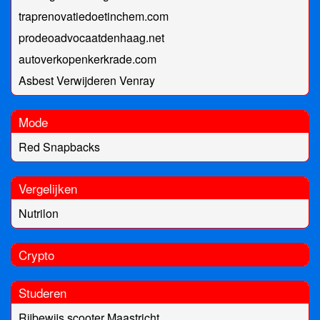
traprenovatiedoetinchem.com
prodeoadvocaatdenhaag.net
autoverkopenkerkrade.com
Asbest Verwijderen Venray
Mode
Red Snapbacks
Vergelijken
Nutrilon
Crypto
Studeren
Rijbewijs scooter Maastricht