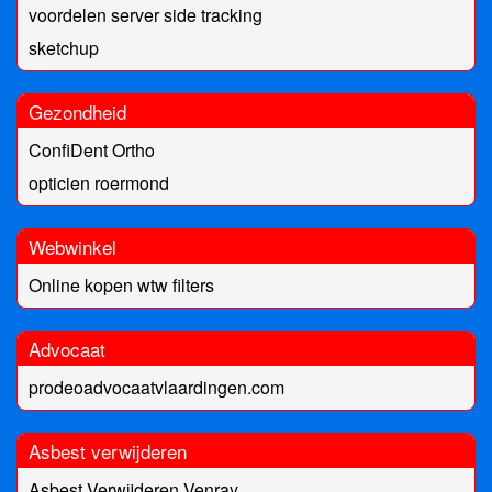
voordelen server side tracking
sketchup
Gezondheid
ConfiDent Ortho
opticien roermond
Webwinkel
Online kopen wtw filters
Advocaat
prodeoadvocaatvlaardingen.com
Asbest verwijderen
Asbest Verwijderen Venray