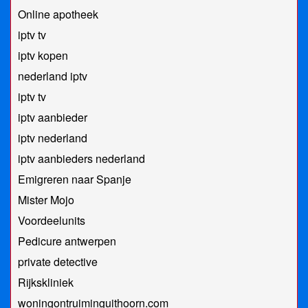
Online apotheek
iptv tv
iptv kopen
nederland iptv
iptv tv
iptv aanbieder
iptv nederland
iptv aanbieders nederland
Emigreren naar Spanje
Mister Mojo
Voordeelunits
Pedicure antwerpen
private detective
Rijkskliniek
woningontruiminguithoorn.com