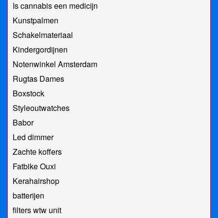
Is cannabis een medicijn
Kunstpalmen
Schakelmateriaal
Kindergordijnen
Notenwinkel Amsterdam
Rugtas Dames
Boxstock
Styleoutwatches
Babor
Led dimmer
Zachte koffers
Fatbike Ouxi
Kerahairshop
batterijen
filters wtw unit