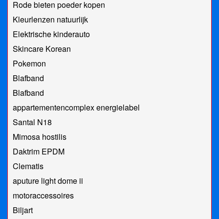
Rode bieten poeder kopen
Kleurlenzen natuurlijk
Elektrische kinderauto
Skincare Korean
Pokemon
Blafband
Blafband
appartementencomplex energielabel
Santal N18
Mimosa hostilis
Daktrim EPDM
Clematis
aputure light dome ii
motoraccessoires
Biljart