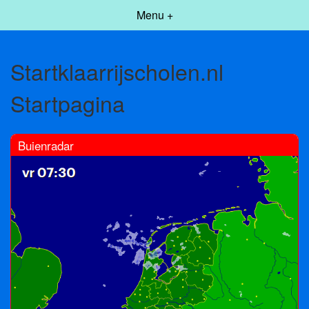
Menu +
Startklaarrijscholen.nl
Startpagina
Buienradar