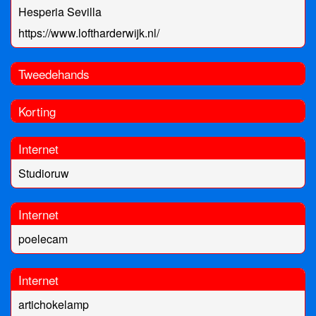
Hesperia Sevilla
https://www.loftharderwijk.nl/
Tweedehands
Korting
Internet
Studioruw
Internet
poelecam
Internet
artichokelamp